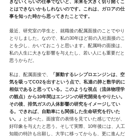
きないくらいの仕事でないと、未来を大きく切り開くこ
とはできないかもしれないのです。これは、ガロアの仕
事を知った時から思ってきたことです。
最近、研究室の学生と、就職後の配属面接のことでやり
とりしました。なので、私の30年ほど前の入社面接のこ
とを少し、かいておこうと思います。配属時の面接は、
私の人生に大きな影響を与えたし、若い人にも重要だと
思うからだ。
私は、配属面接で、
「脈動するレシプロエンジンは、空
気を吸ってCO2を出すという点で、私達の肺と数学的に
相似であると思っている。このような視点（流体物理学
の観点）から10年間はエンジンの研究開発をやりたい。
その後、排気ガスの人体影響の研究をイメージしてい
る。できれば、自動車にも関係した生命研究を行いた
い。」
と述べた。面接官の表情を見ていた感じでだが、
好印象を与えたと思う。そして実際、10年後には、人工
知能の特許も出願し、大学に移ってからも、更に進んだ