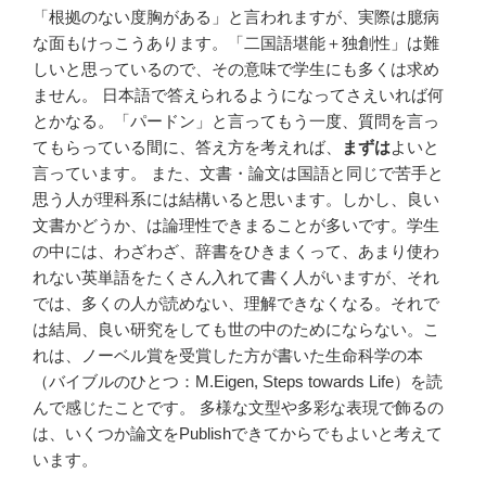
「根拠のない度胸がある」と言われますが、実際は臆病
な面もけっこうあります。「二国語堪能＋独創性」は難
しいと思っているので、その意味で学生にも多くは求め
ません。 日本語で答えられるようになってさえいれば何
とかなる。「パードン」と言ってもう一度、質問を言っ
てもらっている間に、答え方を考えれば、
まずは
よいと
言っています。 また、文書・論文は国語と同じで苦手と
思う人が理科系には結構いると思います。しかし、良い
文書かどうか、は論理性できまることが多いです。学生
の中には、わざわざ、辞書をひきまくって、あまり使わ
れない英単語をたくさん入れて書く人がいますが、それ
では、多くの人が読めない、理解できなくなる。それで
は結局、良い研究をしても世の中のためにならない。こ
れは、ノーベル賞を受賞した方が書いた生命科学の本
（バイブルのひとつ：M.Eigen, Steps towards Life）を読
んで感じたことです。 多様な文型や多彩な表現で飾るの
は、いくつか論文をPublishできてからでもよいと考えて
います。