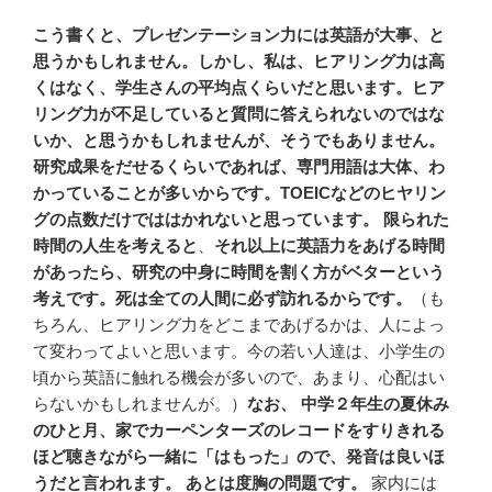
こう書くと、プレゼンテーション力には英語が大事、と
思うかもしれません。しかし、私は、ヒアリング力は高
くはなく、学生さんの平均点くらいだと思います。ヒア
リング力が不足していると質問に答えられないのではな
いか、と思うかもしれませんが、そうでもありません。
研究成果をだせるくらいであれば、専門用語は大体、わ
かっていることが多いからです。TOEICなどのヒヤリン
グの点数だけでははかれないと思っています。
限られた
時間の人生を考えると
、
それ以上に英語力をあげる時間
があったら、研究の中身に時間を割く方がベターという
考えです。死は全ての人間に必ず訪れるからです。
（も
ちろん、ヒアリング力をどこまであげるかは、人によっ
て変わってよいと思います。今の若い人達は、小学生の
頃から英語に触れる機会が多いので、あまり、心配はい
らないかもしれませんが。）
なお、 中学２年生の夏休み
のひと月、家でカーペンターズのレコードをすりきれる
ほど聴きながら一緒に「はもった」ので、発音は良いほ
うだと言われます。 あとは度胸の問題です。
家内には