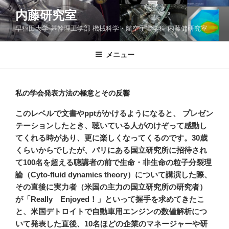
コ
内藤研究室
ン
早稲田大学 基幹理工学部 機械科学・航空宇宙学科 内藤健研究室
テ
ン
ツ
メニュー
へ
ス
キ
私の学会発表方法の極意とその反響
ッ
このレベルで文書やpptがかけるようになると、
プレゼン
プ
テーションしたとき、聴いている人がのけぞって感動し
てくれる時があり、更に楽しくなってくるのです。30歳
くらいからでしたが、パリにある国立研究所に招待され
て100名を超える聴講者の前で生命・非生命の粒子分裂理
論（Cyto-fluid dynamics theory）について講演した際、
その直後に実力者（米国の主力の国立研究所の研究者）
が「Really Enjoyed！」といって握手を求めてきたこ
と、米国デトロイトで自動車用エンジンの数値解析につ
いて発表した直後、10名ほどの企業のマネージャーや研