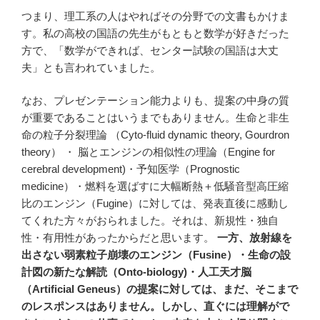
つまり、理工系の人はやればその分野での文書もかけま
す。私の高校の国語の先生がもともと数学が好きだった
方で、「数学ができれば、センター試験の国語は大丈
夫」とも言われていました。
なお、プレゼンテーション能力よりも、提案の中身の質
が重要であることはいうまでもありません。生命と非生
命の粒子分裂理論 （Cyto-fluid dynamic theory, Gourdron
theory） ・ 脳とエンジンの相似性の理論（Engine for
cerebral development)・予知医学（Prognostic
medicine）・燃料を選ばすに大幅断熱＋低騒音型高圧縮
比のエンジン（Fugine）に対しては、発表直後に感動し
てくれた方々がおられました。それは、新規性・独自
性・有用性があったからだと思います。
一方、放射線を
出さない弱素粒子崩壊のエンジン（Fusine）・生命の設
計図の新たな解読（Onto-biology)・人工天才脳
（Artificial Geneus）の提案に対しては、まだ、そこまで
のレスポンスはありません。しかし、直ぐには理解がで