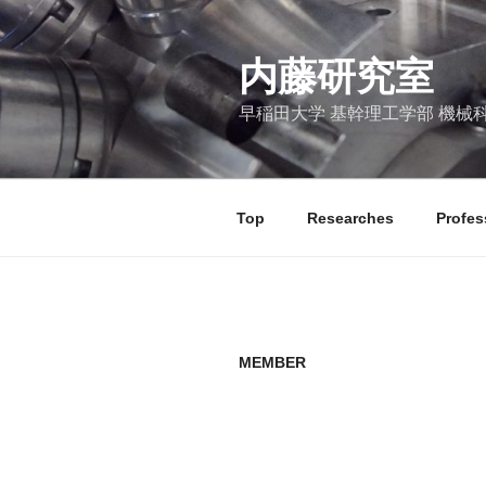
コ
ン
テ
内藤研究室
ン
早稲田大学 基幹理工学部 機械
ツ
へ
ス
キ
Top
Researches
Profes
ッ
プ
MEMBER