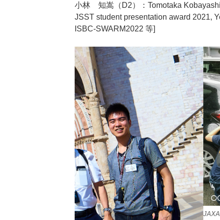
小林 知嵩（D2）：Tomotaka Kobayashi [JS
JSST student presentation award 2021, 
ISBC-SWARM2022 等]
JA