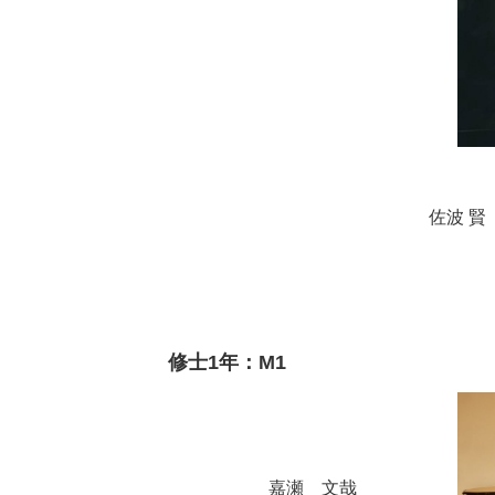
佐波 賢
修士1年：
M
1
嘉瀬 文哉