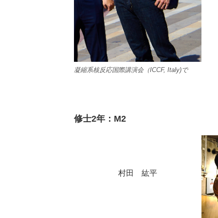
凝縮系核反応国際講演会（ICCF, Italy)で
修士2年：
M2
村田 紘平