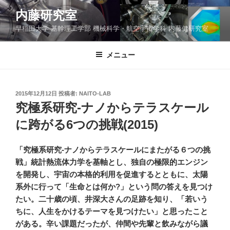
コ
内藤研究室
ン
早稲田大学 基幹理工学部 機械科学・航空宇宙学科 内藤健研究室
テ
ン
ツ
メニュー
へ
ス
キ
投
2015年12月12日
投稿者:
NAITO-LAB
稿
ッ
究極系研究-ナノからテラスケール
日:
プ
に跨がる6つの挑戦(2015)
「究極系研究-ナノからテラスケールにまたがる６つの挑
戦」統計熱流体力学を基軸とし、独自の極限的エンジン
を開発し、宇宙の本格的利用を促進するとともに、太陽
系外に行って「生命とは何か?」という問の答えを見つけ
たい。二十歳の頃、井深大さんの足跡を知り、「若いう
ちに、人生をかけるテーマを見つけたい」と思ったこと
がある。辛い課題だったが、仲間や先輩と飲みながら議