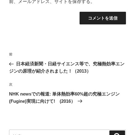
前、メールアドレス、サイトを保存する。
投
前
前
稿
の
日本経済新聞・日経サイエンス等で、究極熱効率エン
ナ
投
ジンの原理が紹介されました！（2013）
ビ
稿
ゲ
次
次
の
ー
NHK newsでの報道: 単体熱効率60%超の究極エンジン
投
シ
(Fugine)実現に向けて! (2016）
稿
ョ
ン
検
検