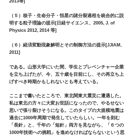
2013等]
（５）核子・生命分子・恒星の諸分裂過程を統合的に説
明する粒子理論の提示[日経サイエンス、2005, J. of
Physics 2012, 2014 等]
（６）経済変動現象解明とその制御方法の提示[JJIAM,
2011]
である。山形大学にいた間、学生とプレベンチャー企業
を立ち上げたが、今、五十歳を目前にし、その再立ち上
げすべき時期かもしれないとも考えている。
ここまで書いたところで、東北関東大震災に遭遇した。
私は東北の方々に大変お世話になったので、やるせない
思いで張り裂けそうになる。このタイプの大規模地震は
過去に
1000
年周期で発生していたらしい。一年を刻む
「長針」と、千年の「短針」両方を見ながら、「６つの
1000
年技術への挑戦」を進めなければならないという思