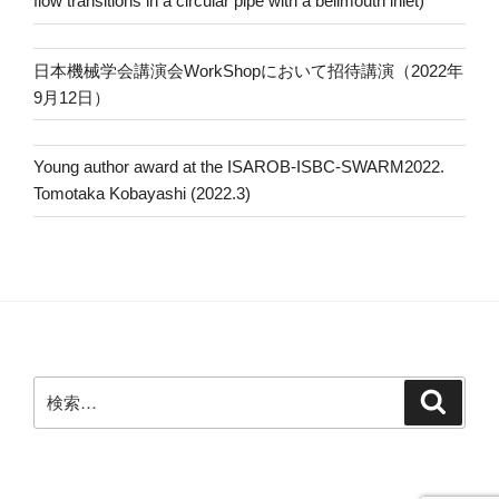
flow transitions in a circular pipe with a bellmouth inlet)
日本機械学会講演会WorkShopにおいて招待講演（2022年
9月12日）
Young author award at the ISAROB-ISBC-SWARM2022.
Tomotaka Kobayashi (2022.3)
検
検
索
索: