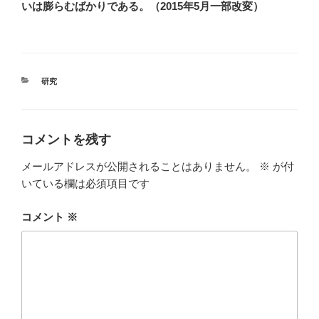
いは膨らむばかりである。（
2015
年
5
月一部改変）
カ
研究
テ
ゴ
リ
ー
コメントを残す
メールアドレスが公開されることはありません。
※
が付
いている欄は必須項目です
コメント
※