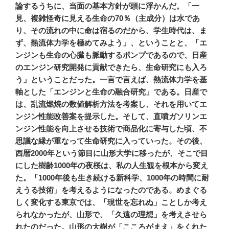
論するうちに、当面の基本方針が頭に浮かんだ。「一
見、複雑怪奇に見える生命の70％（主成分）は水であ
り、その流れの中に命は宿るのだから、学生時代は、ま
ず、熱流体力学を極めてみよう」、ということと、「エ
ンジンも生命の心臓も脈動するポンプであるので、日産
のエンジン研究開発に貢献できたら、生命研究にも入ろ
う」ということだった。一言で言えば、熱流体力学を基
軸とした「エンジンと生命の融合研究」である。日産で
は、乱流燃焼の数値解析方法を考案し、それを用いてエ
ンジン性能改善案を提示した。そして、直噴ガソリンエ
ンジン性能を向上させる技術で商品化に寄与した頃、不
思議な縁が重なって生命研究に入っていった。その後、
西暦2000年という節目に山形大学に移ったが、そこで目
にした樹齢1000年の夜桜は、私の人生観を根本から変え
た。「1000年後も生き続ける新科学、1000年の時間に耐
えうる技術」を考えるようになったのである。めまぐる
しく変化する東京では、「現世を忘れぬ」ことしか考え
られなかったが、山形で、「久遠の理想」を考えさせら
れたのだった。山形の大樹が「こころがまえ」をくれた