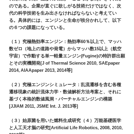
のである。企業が直ぐに欲しがる技術だけではなく、次
代の科学技術を生み出さなければならないと考えてい
る。具体的には、エンジンと生命が枝分かれして、以下
の６つの課題になっている。
（１）究極熱効率エンジン：熱効率60％以上で、マッハ
数ゼロ（地上の道路や発電）からマッハ数15以上（航空
宇宙）で作動する単一軽量エンジン(Fugine)の特許群出願
とその実機開発[J of Thermal Science 2010, SAEpaper
2014, AIAApaper 2013, 2014等]
（２）究極エンジンシミュレータ：乱流遷移を含む各種
遷移現象の統計流体力学・数値解析方法考案と、それに
基づく本格的数値風洞・バーチャルエンジンの構築
[JJIAM 2011, JSME Int. J. 2013等]
（３）始原菌を用いた燃料生成研究（４）万能基礎医学
と人工天才脳の研究[Artificial Life Robotics, 2008, 2010,